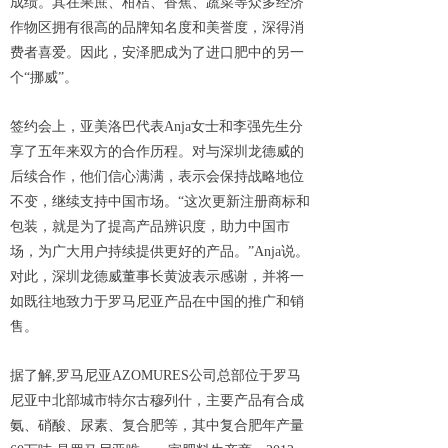
成绩。其在果蔗、柑桔、香蕉、蔬菜等众多经济
作物区拥有很高的品牌知名度和美誉度，深得消
费者喜爱。因此，安泽肥成为了进口肥中的另一
个“挪威”。
签约会上，亚美洛巴代表Anja女士和李强先生分
享了五年来双方的合作历程。对与深圳龙德威的
后续合作，他们信心满满，表示会保持战略地位
不变，继续支持中国市场。“这次更新注册商标和
包装，就是为了提高产品辨识度，助力中国市
场，为广大用户持续提供更好的产品。”Anja说。
对此，深圳龙德威董事长黄波表示感谢，并将一
如既往地致力于罗马尼亚产品在中国的推广和销
售。
据了解,罗马尼亚AZOMURES公司总部位于罗马
尼亚中北部城市特尔古穆列什，主要产品有合成
氨、硝酸、尿素、复合肥等，其中复合肥年产量